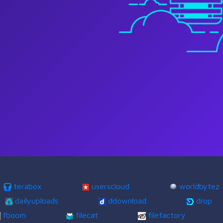
terabox
userscloud
worldbytez
dailyuploads
ddownload
drop
fboom
filecat
filefactory