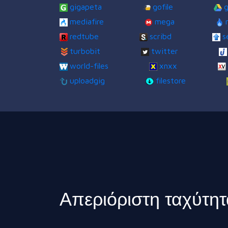
gigapeta
gofile
g
mediafire
mega
redtube
scribd
s
turbobit
twitter
world-files
xnxx
uploadgig
filestore
Απεριόριστη ταχύτητ