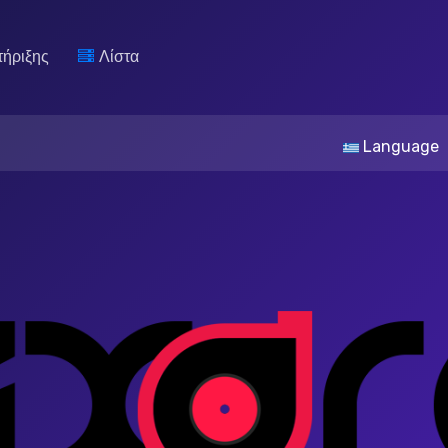
τήριξης
Λίστα
Language