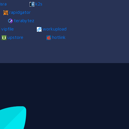
isra
k2s
rapidgator
terabytez
vipfile
workupload
upstore
hotlink