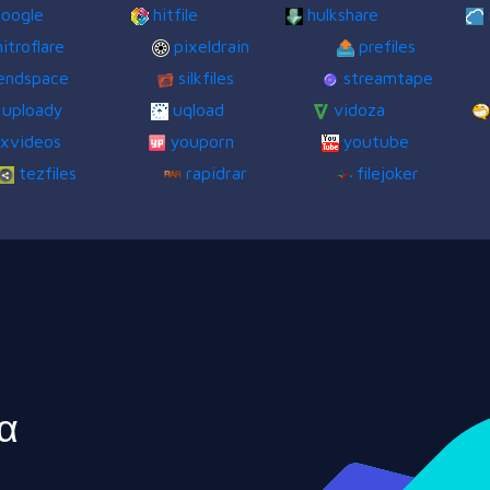
oogle
hitfile
hulkshare
nitroflare
pixeldrain
prefiles
endspace
silkfiles
streamtape
uploady
uqload
vidoza
xvideos
youporn
youtube
tezfiles
rapidrar
filejoker
α