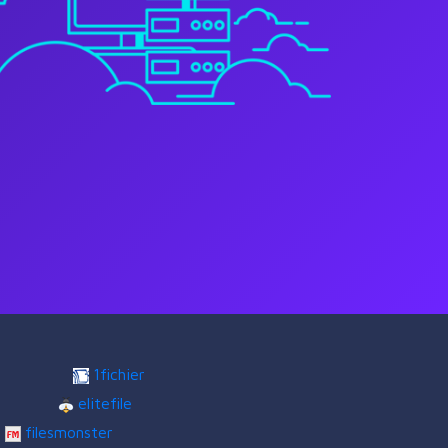
1fichier
elitefile
filesmonster