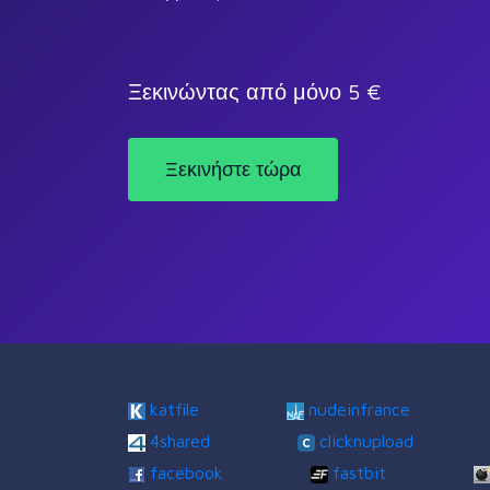
Ξεκινώντας από μόνο 5 €
Ξεκινήστε τώρα
katfile
nudeinfrance
4shared
clicknupload
facebook
fastbit